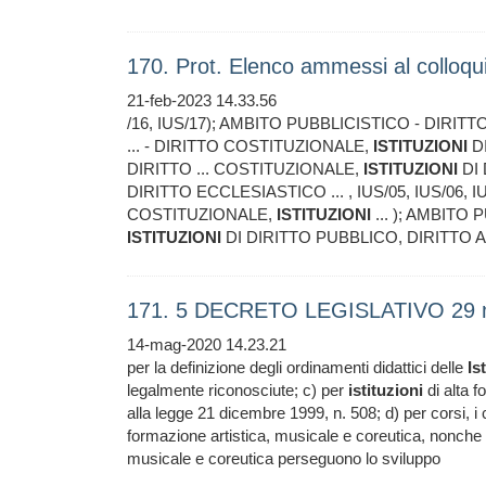
170. Prot. Elenco ammessi al colloq
21-feb-2023 14.33.56
/16, IUS/17); AMBITO PUBBLICISTICO - DIRI
... - DIRITTO COSTITUZIONALE,
ISTITUZIONI
DI
DIRITTO ... COSTITUZIONALE,
ISTITUZIONI
DI 
DIRITTO ECCLESIASTICO ... , IUS/05, IUS/06, 
COSTITUZIONALE,
ISTITUZIONI
... ); AMBITO
ISTITUZIONI
DI DIRITTO PUBBLICO, DIRITTO
171. 5 DECRETO LEGISLATIVO 29 m
14-mag-2020 14.23.21
per la definizione degli ordinamenti didattici delle
Is
legalmente riconosciute; c) per
istituzioni
di alta f
alla legge 21 dicembre 1999, n. 508; d) per corsi, i co
formazione artistica, musicale e coreutica, nonche ..
musicale e coreutica perseguono lo sviluppo