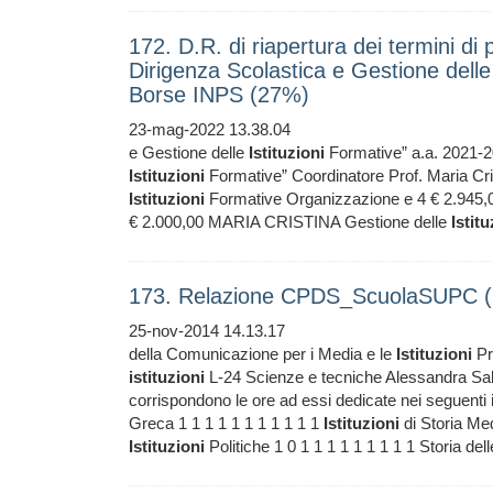
172. D.R. di riapertura dei termini di 
Dirigenza Scolastica e Gestione delle
Borse INPS (27%)
23-mag-2022 13.38.04
e Gestione delle
Istituzioni
Formative” a.a. 2021-20
Istituzioni
Formative” Coordinatore Prof. Maria C
Istituzioni
Formative Organizzazione e 4 € 2.945,
€ 2.000,00 MARIA CRISTINA Gestione delle
Istitu
173. Relazione CPDS_ScuolaSUPC 
25-nov-2014 14.13.17
della Comunicazione per i Media e le
Istituzioni
Pr
istituzioni
L-24 Scienze e tecniche Alessandra Sale
corrispondono le ore ad essi dedicate nei seguenti
Greca 1 1 1 1 1 1 1 1 1 1 1
Istituzioni
di Storia Med
Istituzioni
Politiche 1 0 1 1 1 1 1 1 1 1 1 Storia del