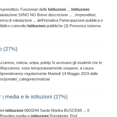
Imprenditori, Funzionari delle
Istituzioni
...
Istituzioni
alutazione SI/NO NO Breve descrizione ... , Imprenditori,
ma di valutazione ... dell’iniziativa Partecipazione pubblica e
ubblico coinvolto
Istituzioni
pubbliche (3) Presenza sistema
ato (27%)
Mazzarese, notizia, unipa, polotp Si avvisano gli studenti che le
ilvio Mazzarese, sono temporaneamente sospese, a causa
te. Riprenderanno regolarmente Martedì 14 Maggio 2019 dalle
/portale/_categories/notizia/
i media e le istituzioni (27%)
ini-
istituzioni
0603244 Sardo Marika BUSCEMI ... Il
mi Rosolino media e
istituzioni
Presidente: Prof