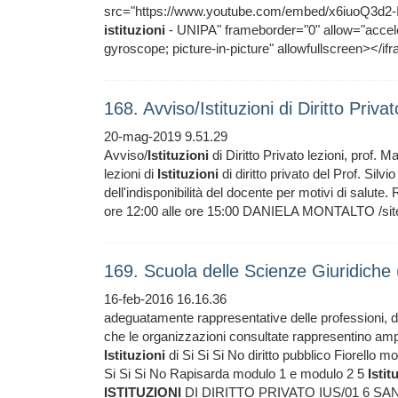
src="https://www.youtube.com/embed/x6iuoQ3d2-I" 
istituzioni
- UNIPA" frameborder="0" allow="accele
gyroscope; picture-in-picture" allowfullscreen></i
168. Avviso/Istituzioni di Diritto Priv
20-mag-2019 9.51.29
Avviso/
Istituzioni
di Diritto Privato lezioni, prof. 
lezioni di
Istituzioni
di diritto privato del Prof. S
dell'indisponibilità del docente per motivi di salu
ore 12:00 alle ore 15:00 DANIELA MONTALTO /sites
169. Scuola delle Scienze Giuridiche
16-feb-2016 16.16.36
adeguatamente rappresentative delle professioni, d
che le organizzazioni consultate rappresentino amp
Istituzioni
di Si Si Si No diritto pubblico Fiorello 
Si Si Si No Rapisarda modulo 1 e modulo 2 5
Istit
ISTITUZIONI
DI DIRITTO PRIVATO IUS/01 6 SA