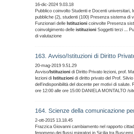
16-dic-2024 9.03.18
Pubblico coinvolto Studenti e Docenti universitari, 
pubbliche (2), studenti (100) Presenza sistema di v
Funzionari delle
Istituzioni
coinvolte Presenza siste
coinvolgimento delle
istituzioni
Soggetti terzi ... P
di valutazione
163. Avviso/Istituzioni di Diritto Priv
20-mag-2019 9.51.29
Avviso/
Istituzioni
di Diritto Privato lezioni, prof. 
lezioni di
Istituzioni
di diritto privato del Prof. S
dell'indisponibilità del docente per motivi di salu
ore 12:00 alle ore 15:00 DANIELA MONTALTO /sites
164. Scienze della comunicazione per 
2-ott-2015 13.18.45
Frazzica Giovanni cambiamento nel rapporto cittad
fenomeno dei flussi migratori in Sicilia tra Busce