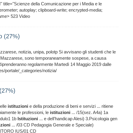
title="Scienze della Comunicazione per i Media e le
rometer; autoplay; clipboard-write; encrypted-media;
frame> 523 Video
ato (27%)
Mazzarese, notizia, unipa, polotp Si avvisano gli studenti che le
ilvio Mazzarese, sono temporaneamente sospese, a causa
te. Riprenderanno regolarmente Martedì 14 Maggio 2019 dalle
/portale/_categories/notizia/
 (27%)
elle
istituzioni
e della produzione di beni e servizi ... ritiene
iamente le professioni, le
istituzioni
... /15(sez. A4a) 1a
modulo1 1b
Istituzioni
... e dell’handicap Alesi) 3.Psicologia gen
uzioni
... /03 CD Pedagogia Generale e Speciale)
NTORO IUS/01 CD