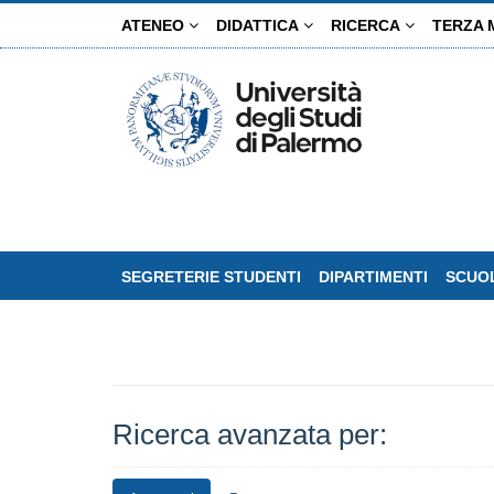
Salta
ATENEO
DIDATTICA
RICERCA
TERZA 
al
contenuto
principale
SEGRETERIE STUDENTI
DIPARTIMENTI
SCUOL
Ricerca avanzata per: