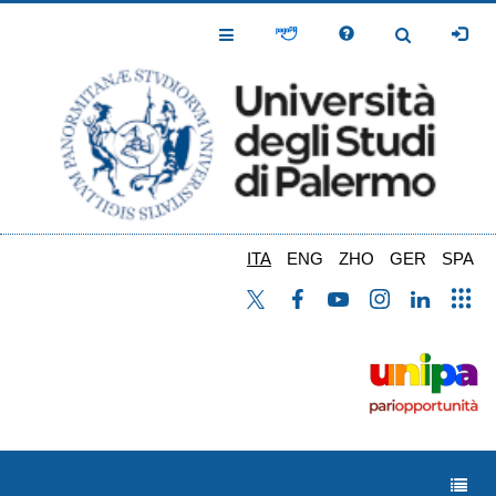
Salta
al
Toggle
Toggle
contenuto
Navigation
Navigation
principale
ITA
ENG
ZHO
GER
SPA