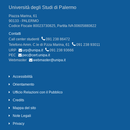
Università degli Studi di Palermo
Piazza Marina, 61
90133 - PALERMO
Codice Fiscale 80023730825, Partita IVA 00605880822
Contatti
Call center studenti
091 238 86472
Telefono Amm. C.le di P.zza Marina, 61
091 238 93011
URP
urp@unipa.it
091 238 93666
PEC
pec@cert.unipa.it
Webmaster
webmaster@unipa.it
Accessibilità
Orientamento
Ufficio Relazioni con il Pubblico
Credits
Mappa del sito
Note Legali
Privacy