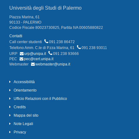
Università degli Studi di Palermo
Piazza Marina, 61
90133 - PALERMO
Codice Fiscale 80023730825, Partita IVA 00605880822
Contatti
Call center studenti
091 238 86472
Telefono Amm. C.le di P.zza Marina, 61
091 238 93011
URP
urp@unipa.it
091 238 93666
PEC
pec@cert.unipa.it
Webmaster
webmaster@unipa.it
Accessibilità
Orientamento
Ufficio Relazioni con il Pubblico
Credits
Mappa del sito
Note Legali
Privacy