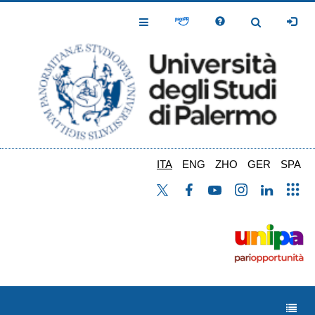
Salta
al
Toggle
Toggle
contenuto
Navigation
Navigation
principale
ITA
ENG
ZHO
GER
SPA