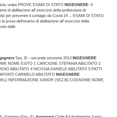
notizia, unipa PROVE ESAMI DI STATO
INGEGNERE
- II
di abilitazione all’ esercizio della professione di
orita’ per prevenire il contagio da Covid 19 ... ESAMI DI STATO
prova dell’esame di abilitazione all’ esercizio della
oste dalle
ngegnere
Sez. B – seconda sessione 2013
INGEGNERE
OME NOME ESITO 1 CARCIONE STEFANIA ABILITATO 2
GIO ABILITATO 4 NICOSIA DANIELE ABILITATO 5 PATTI
 ZAFONTI CARMELO ABILITATO
INGEGNERE
ELL'INFORMAZIONE IUNIOR (SEZ.B) COGNOME NOME
B), Geologo (Sez. A),
Ingegnere
Civile Ed Ambientale Junior