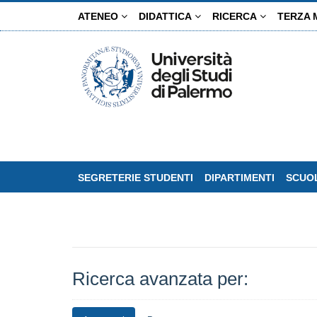
Salta
ATENEO
DIDATTICA
RICERCA
TERZA 
al
contenuto
principale
SEGRETERIE STUDENTI
DIPARTIMENTI
SCUOL
Ricerca avanzata per: