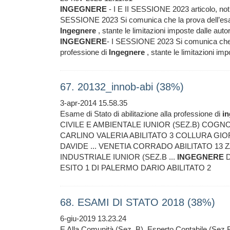
INGEGNERE
- I E II SESSIONE 2023 articolo, 
SESSIONE 2023 Si comunica che la prova dell’esame 
Ingegnere
, stante le limitazioni imposte dalle aut
INGEGNERE
- I SESSIONE 2023 Si comunica che la 
professione di
Ingegnere
, stante le limitazioni imp
67. 20132_innob-abi (38%)
3-apr-2014 15.58.35
Esame di Stato di abilitazione alla professione di
i
CIVILE E AMBIENTALE IUNIOR (SEZ.B) COGN
CARLINO VALERIA ABILITATO 3 COLLURA GIOR
DAVIDE ... VENETIA CORRADO ABILITATO 13
INDUSTRIALE IUNIOR (SEZ.B ...
INGEGNERE
D
ESITO 1 DI PALERMO DARIO ABILITATO 2
68. ESAMI DI STATO 2018 (38%)
6-giu-2019 13.23.24
E Alla Comunità (Sez. B), Esperto Contabile (Sez.