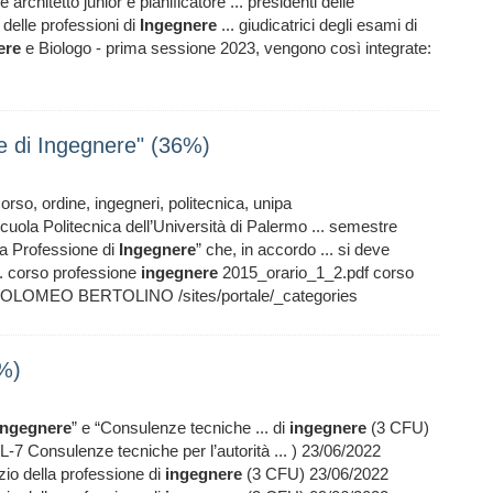
architetto junior e pianificatore ... presidenti delle
 delle professioni di
Ingegnere
... giudicatrici degli esami di
ere
e Biologo - prima sessione 2023, vengono così integrate:
ne di Ingegnere" (36%)
corso, ordine, ingegneri, politecnica, unipa
cuola Politecnica dell’Università di Palermo ... semestre
lla Professione di
Ingegnere
” che, in accordo ... si deve
ni. corso professione
ingegnere
2015_orario_1_2.pdf corso
TOLOMEO BERTOLINO /sites/portale/_categories
6%)
ingegnere
” e “Consulenze tecniche ... di
ingegnere
(3 CFU)
onsulenze tecniche per l’autorità ... ) 23/06/2022
 della professione di
ingegnere
(3 CFU) 23/06/2022