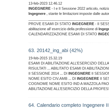
13-feb-2023 12.46.12
INGEGNERE
- I e II Sessione 2022 articolo, n
Ingegnere
, stante le limitazioni imposte dalle autor
_________________________________________
PROVE ESAMI DI STATO
INGEGNERE
- II SES
abilitazione all’ esercizio della professione di
Ingeg
CALENDARIZZAZIONE ESAMI DI STATO
INGE
63. 20142_ing_abi (42%)
19-feb-2015 15.32.19
ESAMI DI ABILITAZIONE ALL’ESERCIZIO DEL
RISULTATI ... ABILITATO ESAMI DI ABILITAZ
II SESSIONE 2014 ... DI
INGEGNERE
II SESSIO
NOME ESITO CIV.AMB ... DI
INGEGNERE
II SE
COGNOME NOME ESITO IND A MAZZOLA PAOLO
ABILITAZIONE ALL’ESERCIZIO DELLA PROFES
64. Calendario completo Ingegnere I