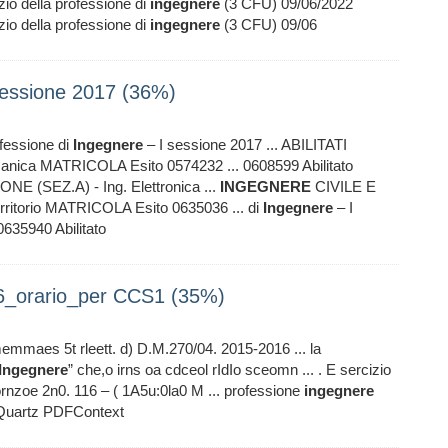
 della professione di
ingegnere
(3 CFU) 09/06/2022
 della professione di
ingegnere
(3 CFU) 09/06
 sessione 2017 (36%)
ofessione di
Ingegnere
– I sessione 2017 ... ABILITATI
ica MATRICOLA Esito 0574232 ... 0608599 Abilitato
 (SEZ.A) - Ing. Elettronica ...
INGEGNERE
CIVILE E
rritorio MATRICOLA Esito 0635036 ... di
Ingegnere
– I
0635940 Abilitato
16_orario_per CCS1 (35%)
memmaes 5t rleett. d) D.M.270/04. 2015-2016 ... la
Ingegnere
” che,o irns oa cdceol rIdIo sceomn ... . E sercizio
nzoe 2n0. 116 – ( 1A5u:0la0 M ... professione
ingegnere
Quartz PDFContext