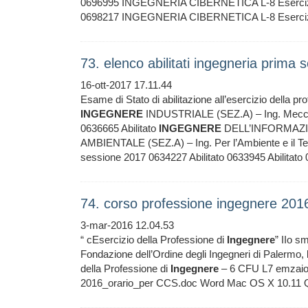
0696995 INGEGNERIA CIBERNETICA L-8 Esercizio
0698217 INGEGNERIA CIBERNETICA L-8 Esercizio
73. elenco abilitati ingegneria prima
16-ott-2017 17.11.44
Esame di Stato di abilitazione all’esercizio della pr
INGEGNERE
INDUSTRIALE (SEZ.A) – Ing. Meccan
0636665 Abilitato
INGEGNERE
DELL’INFORMAZIONE
AMBIENTALE (SEZ.A) – Ing. Per l’Ambiente e il Te
sessione 2017 0634227 Abilitato 0633945 Abilitato 
74. corso professione ingegnere 20
3-mar-2016 12.04.53
“ cEsercizio della Professione di
Ingegnere
” IIo s
Fondazione dell’Ordine degli Ingegneri di Palermo,
della Professione di
Ingegnere
– 6 CFU L7 emzaior
2016_orario_per CCS.doc Word Mac OS X 10.11 