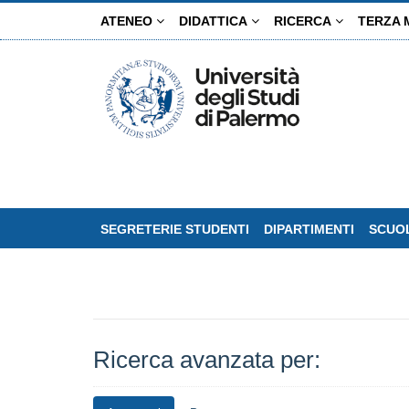
Salta
ATENEO
DIDATTICA
RICERCA
TERZA 
al
contenuto
principale
SEGRETERIE STUDENTI
DIPARTIMENTI
SCUOL
Ricerca avanzata per: