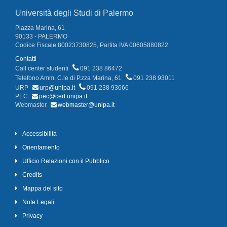
Università degli Studi di Palermo
Piazza Marina, 61
90133 - PALERMO
Codice Fiscale 80023730825, Partita IVA 00605880822
Contatti
Call center studenti
091 238 86472
Telefono Amm. C.le di P.zza Marina, 61
091 238 93011
URP
urp@unipa.it
091 238 93666
PEC
pec@cert.unipa.it
Webmaster
webmaster@unipa.it
Accessibilità
Orientamento
Ufficio Relazioni con il Pubblico
Credits
Mappa del sito
Note Legali
Privacy