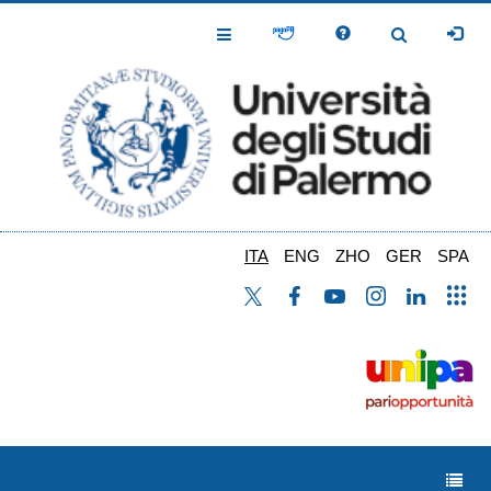
Salta
al
Toggle
Toggle
contenuto
Navigation
Navigation
principale
ITA
ENG
ZHO
GER
SPA