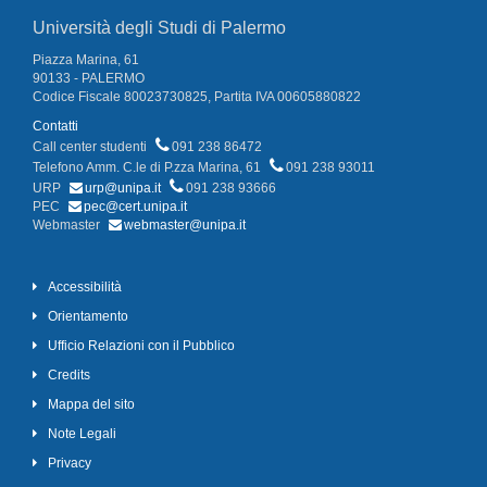
Università degli Studi di Palermo
Piazza Marina, 61
90133 - PALERMO
Codice Fiscale 80023730825, Partita IVA 00605880822
Contatti
Call center studenti
091 238 86472
Telefono Amm. C.le di P.zza Marina, 61
091 238 93011
URP
urp@unipa.it
091 238 93666
PEC
pec@cert.unipa.it
Webmaster
webmaster@unipa.it
Accessibilità
Orientamento
Ufficio Relazioni con il Pubblico
Credits
Mappa del sito
Note Legali
Privacy