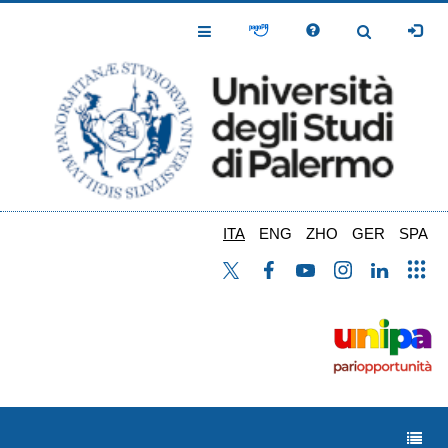
Salta
al
Toggle
Toggle
contenuto
Navigation
Navigation
principale
ITA
ENG
ZHO
GER
SPA