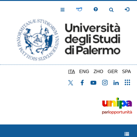
Salta
al
Toggle
Toggle
contenuto
Navigation
Navigation
principale
ITA
ENG
ZHO
GER
SPA