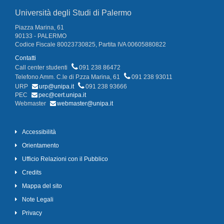
Università degli Studi di Palermo
Piazza Marina, 61
90133 - PALERMO
Codice Fiscale 80023730825, Partita IVA 00605880822
Contatti
Call center studenti
091 238 86472
Telefono Amm. C.le di P.zza Marina, 61
091 238 93011
URP
urp@unipa.it
091 238 93666
PEC
pec@cert.unipa.it
Webmaster
webmaster@unipa.it
Accessibilità
Orientamento
Ufficio Relazioni con il Pubblico
Credits
Mappa del sito
Note Legali
Privacy