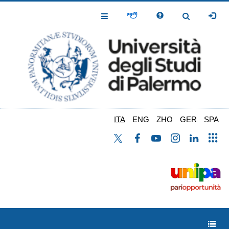
Salta
al
Toggle
Toggle
contenuto
Navigation
Navigation
principale
ITA
ENG
ZHO
GER
SPA