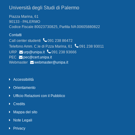
Università degli Studi di Palermo
Piazza Marina, 61
90133 - PALERMO
Codice Fiscale 80023730825, Partita IVA 00605880822
Contatti
Call center studenti
091 238 86472
Telefono Amm. C.le di P.zza Marina, 61
091 238 93011
URP
urp@unipa.it
091 238 93666
PEC
pec@cert.unipa.it
Webmaster
webmaster@unipa.it
Accessibilità
Orientamento
Ufficio Relazioni con il Pubblico
Credits
Mappa del sito
Note Legali
Privacy