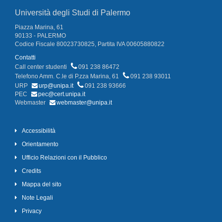
Università degli Studi di Palermo
Piazza Marina, 61
90133 - PALERMO
Codice Fiscale 80023730825, Partita IVA 00605880822
Contatti
Call center studenti
091 238 86472
Telefono Amm. C.le di P.zza Marina, 61
091 238 93011
URP
urp@unipa.it
091 238 93666
PEC
pec@cert.unipa.it
Webmaster
webmaster@unipa.it
Accessibilità
Orientamento
Ufficio Relazioni con il Pubblico
Credits
Mappa del sito
Note Legali
Privacy