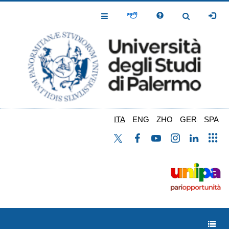
Salta
al
Toggle
Toggle
contenuto
Navigation
Navigation
principale
ITA
ENG
ZHO
GER
SPA