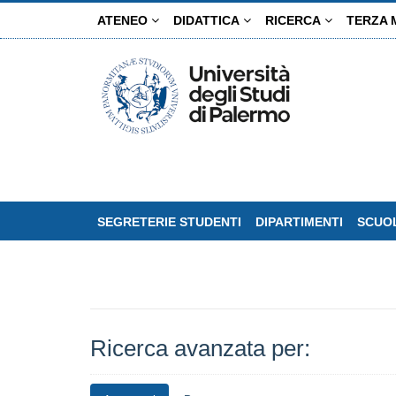
Salta
ATENEO
DIDATTICA
RICERCA
TERZA 
al
contenuto
principale
SEGRETERIE STUDENTI
DIPARTIMENTI
SCUOL
Ricerca avanzata per: