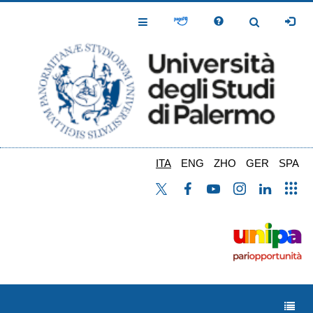
Salta
al
Toggle
Toggle
contenuto
Navigation
Navigation
principale
ITA
ENG
ZHO
GER
SPA