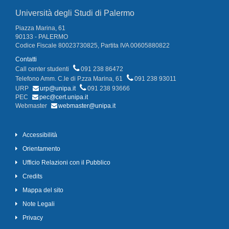
Università degli Studi di Palermo
Piazza Marina, 61
90133 - PALERMO
Codice Fiscale 80023730825, Partita IVA 00605880822
Contatti
Call center studenti
091 238 86472
Telefono Amm. C.le di P.zza Marina, 61
091 238 93011
URP
urp@unipa.it
091 238 93666
PEC
pec@cert.unipa.it
Webmaster
webmaster@unipa.it
Accessibilità
Orientamento
Ufficio Relazioni con il Pubblico
Credits
Mappa del sito
Note Legali
Privacy