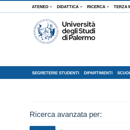
Salta
ATENEO
DIDATTICA
RICERCA
TERZA 
al
contenuto
principale
SEGRETERIE STUDENTI
DIPARTIMENTI
SCUOL
Ricerca avanzata per: