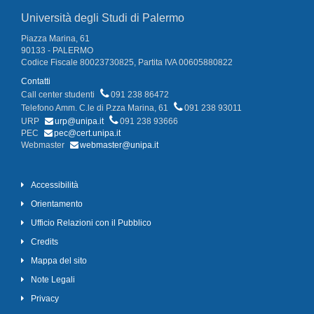
Università degli Studi di Palermo
Piazza Marina, 61
90133 - PALERMO
Codice Fiscale 80023730825, Partita IVA 00605880822
Contatti
Call center studenti
091 238 86472
Telefono Amm. C.le di P.zza Marina, 61
091 238 93011
URP
urp@unipa.it
091 238 93666
PEC
pec@cert.unipa.it
Webmaster
webmaster@unipa.it
Accessibilità
Orientamento
Ufficio Relazioni con il Pubblico
Credits
Mappa del sito
Note Legali
Privacy