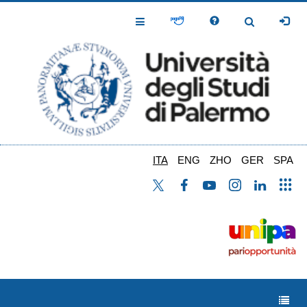
Salta
al
Toggle
Toggle
contenuto
Navigation
Navigation
principale
ITA
ENG
ZHO
GER
SPA