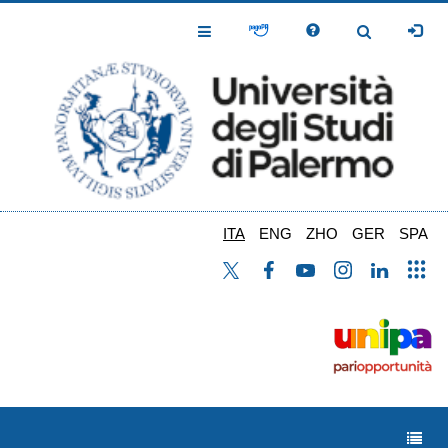
Salta
al
Toggle
Toggle
contenuto
Navigation
Navigation
principale
ITA
ENG
ZHO
GER
SPA