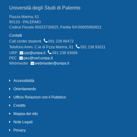
Università degli Studi di Palermo
Piazza Marina, 61
90133 - PALERMO
Codice Fiscale 80023730825, Partita IVA 00605880822
Contatti
Call center studenti
091 238 86472
Telefono Amm. C.le di P.zza Marina, 61
091 238 93011
URP
urp@unipa.it
091 238 93666
PEC
pec@cert.unipa.it
Webmaster
webmaster@unipa.it
Accessibilità
Orientamento
Ufficio Relazioni con il Pubblico
Credits
Mappa del sito
Note Legali
Privacy