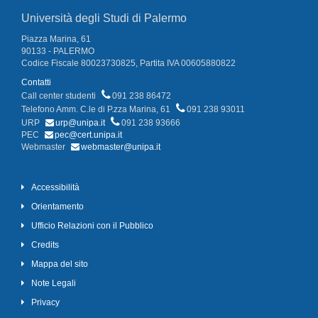
Università degli Studi di Palermo
Piazza Marina, 61
90133 - PALERMO
Codice Fiscale 80023730825, Partita IVA 00605880822
Contatti
Call center studenti
091 238 86472
Telefono Amm. C.le di P.zza Marina, 61
091 238 93011
URP
urp@unipa.it
091 238 93666
PEC
pec@cert.unipa.it
Webmaster
webmaster@unipa.it
Accessibilità
Orientamento
Ufficio Relazioni con il Pubblico
Credits
Mappa del sito
Note Legali
Privacy