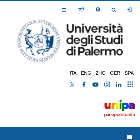
Salta
al
Toggle
Toggle
contenuto
Navigation
Navigation
principale
ITA
ENG
ZHO
GER
SPA