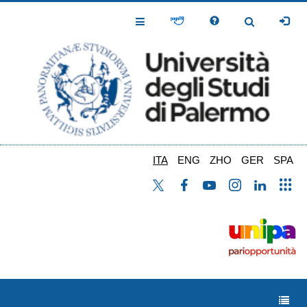
Salta
al
Toggle
Toggle
contenuto
Navigation
Navigation
principale
ITA
ENG
ZHO
GER
SPA