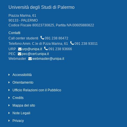
Università degli Studi di Palermo
Piazza Marina, 61
90133 - PALERMO
Codice Fiscale 80023730825, Partita IVA 00605880822
Contatti
Call center studenti
091 238 86472
Telefono Amm. C.le di P.zza Marina, 61
091 238 93011
URP
urp@unipa.it
091 238 93666
PEC
pec@cert.unipa.it
Webmaster
webmaster@unipa.it
Accessibilità
Orientamento
Ufficio Relazioni con il Pubblico
Credits
Mappa del sito
Note Legali
Privacy