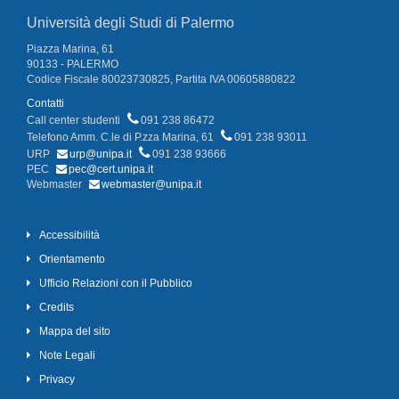
Università degli Studi di Palermo
Piazza Marina, 61
90133 - PALERMO
Codice Fiscale 80023730825, Partita IVA 00605880822
Contatti
Call center studenti
091 238 86472
Telefono Amm. C.le di P.zza Marina, 61
091 238 93011
URP
urp@unipa.it
091 238 93666
PEC
pec@cert.unipa.it
Webmaster
webmaster@unipa.it
Accessibilità
Orientamento
Ufficio Relazioni con il Pubblico
Credits
Mappa del sito
Note Legali
Privacy