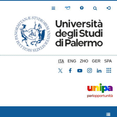
Salta
al
Toggle
Toggle
contenuto
Navigation
Navigation
principale
ITA
ENG
ZHO
GER
SPA