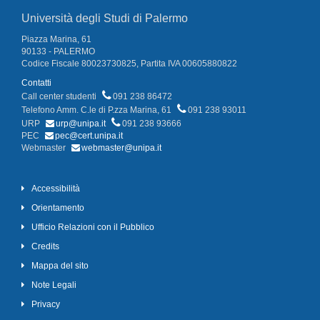
Università degli Studi di Palermo
Piazza Marina, 61
90133 - PALERMO
Codice Fiscale 80023730825, Partita IVA 00605880822
Contatti
Call center studenti
091 238 86472
Telefono Amm. C.le di P.zza Marina, 61
091 238 93011
URP
urp@unipa.it
091 238 93666
PEC
pec@cert.unipa.it
Webmaster
webmaster@unipa.it
Accessibilità
Orientamento
Ufficio Relazioni con il Pubblico
Credits
Mappa del sito
Note Legali
Privacy