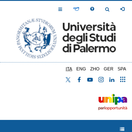
Salta
al
Toggle
Toggle
contenuto
Navigation
Navigation
principale
ITA
ENG
ZHO
GER
SPA