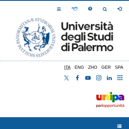
Salta
al
Toggle
Toggle
contenuto
Navigation
Navigation
principale
ITA
ENG
ZHO
GER
SPA