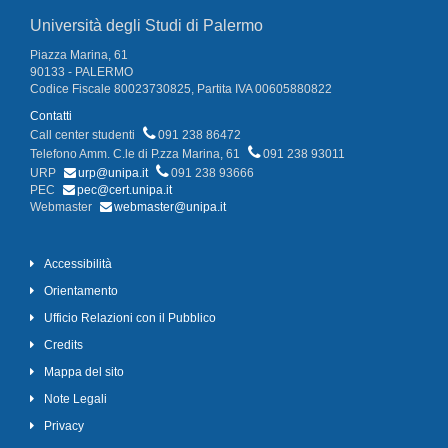
Università degli Studi di Palermo
Piazza Marina, 61
90133 - PALERMO
Codice Fiscale 80023730825, Partita IVA 00605880822
Contatti
Call center studenti
091 238 86472
Telefono Amm. C.le di P.zza Marina, 61
091 238 93011
URP
urp@unipa.it
091 238 93666
PEC
pec@cert.unipa.it
Webmaster
webmaster@unipa.it
Accessibilità
Orientamento
Ufficio Relazioni con il Pubblico
Credits
Mappa del sito
Note Legali
Privacy