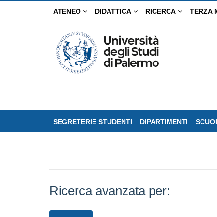
Salta
ATENEO
DIDATTICA
RICERCA
TERZA 
al
contenuto
principale
SEGRETERIE STUDENTI
DIPARTIMENTI
SCUOL
Ricerca avanzata per: