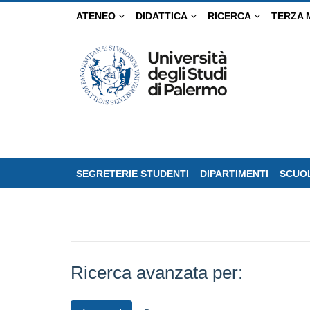
Salta
ATENEO
DIDATTICA
RICERCA
TERZA 
al
contenuto
principale
SEGRETERIE STUDENTI
DIPARTIMENTI
SCUOL
Ricerca avanzata per: