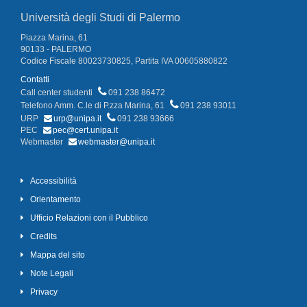
Università degli Studi di Palermo
Piazza Marina, 61
90133 - PALERMO
Codice Fiscale 80023730825, Partita IVA 00605880822
Contatti
Call center studenti
091 238 86472
Telefono Amm. C.le di P.zza Marina, 61
091 238 93011
URP
urp@unipa.it
091 238 93666
PEC
pec@cert.unipa.it
Webmaster
webmaster@unipa.it
Accessibilità
Orientamento
Ufficio Relazioni con il Pubblico
Credits
Mappa del sito
Note Legali
Privacy