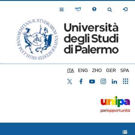
Salta
al
Toggle
Toggle
contenuto
Navigation
Navigation
principale
ITA
ENG
ZHO
GER
SPA