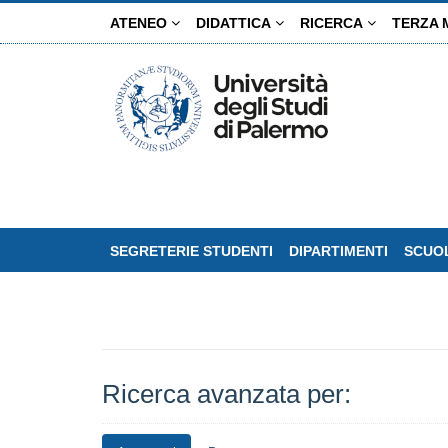
Salta
ATENEO
DIDATTICA
RICERCA
TERZA 
al
contenuto
principale
SEGRETERIE STUDENTI
DIPARTIMENTI
SCUOL
Ricerca avanzata per: