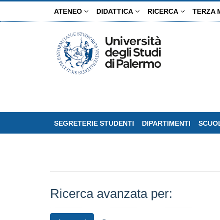
Salta
ATENEO
DIDATTICA
RICERCA
TERZA 
al
contenuto
principale
SEGRETERIE STUDENTI
DIPARTIMENTI
SCUOL
Ricerca avanzata per: