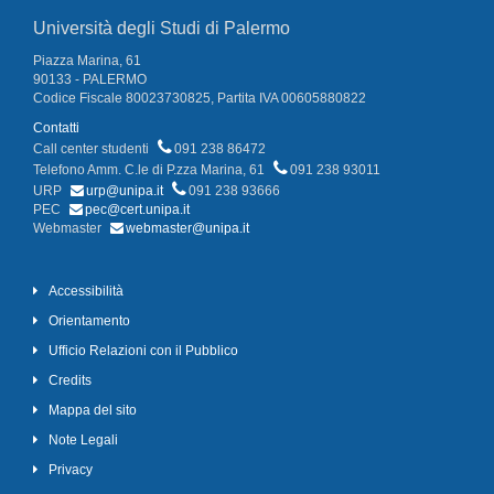
Università degli Studi di Palermo
Piazza Marina, 61
90133 - PALERMO
Codice Fiscale 80023730825, Partita IVA 00605880822
Contatti
Call center studenti
091 238 86472
Telefono Amm. C.le di P.zza Marina, 61
091 238 93011
URP
urp@unipa.it
091 238 93666
PEC
pec@cert.unipa.it
Webmaster
webmaster@unipa.it
Accessibilità
Orientamento
Ufficio Relazioni con il Pubblico
Credits
Mappa del sito
Note Legali
Privacy