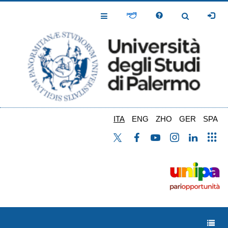
Salta
al
Toggle
Toggle
contenuto
Navigation
Navigation
principale
ITA
ENG
ZHO
GER
SPA