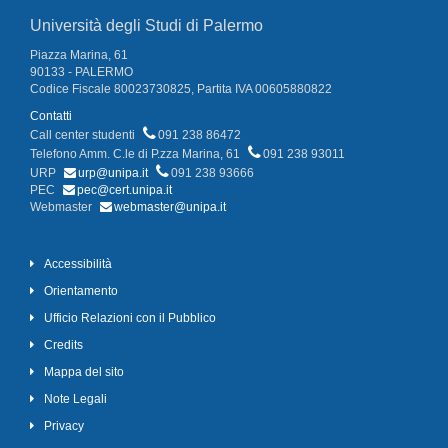
Università degli Studi di Palermo
Piazza Marina, 61
90133 - PALERMO
Codice Fiscale 80023730825, Partita IVA 00605880822
Contatti
Call center studenti
091 238 86472
Telefono Amm. C.le di P.zza Marina, 61
091 238 93011
URP
urp@unipa.it
091 238 93666
PEC
pec@cert.unipa.it
Webmaster
webmaster@unipa.it
Accessibilità
Orientamento
Ufficio Relazioni con il Pubblico
Credits
Mappa del sito
Note Legali
Privacy