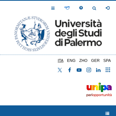
Salta
al
Toggle
Toggle
contenuto
Navigation
Navigation
principale
ITA
ENG
ZHO
GER
SPA