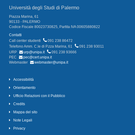
Università degli Studi di Palermo
Piazza Marina, 61
90133 - PALERMO
Codice Fiscale 80023730825, Partita IVA 00605880822
Contatti
Call center studenti
091 238 86472
Telefono Amm. C.le di P.zza Marina, 61
091 238 93011
URP
urp@unipa.it
091 238 93666
PEC
pec@cert.unipa.it
Webmaster
webmaster@unipa.it
Accessibilità
Orientamento
Ufficio Relazioni con il Pubblico
Credits
Mappa del sito
Note Legali
Privacy