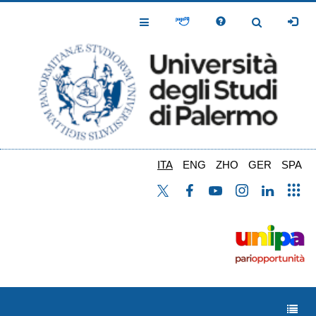
Salta
al
Toggle
Toggle
contenuto
Navigation
Navigation
principale
ITA
ENG
ZHO
GER
SPA