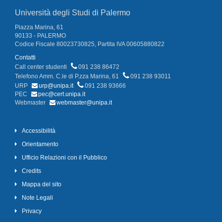
Università degli Studi di Palermo
Piazza Marina, 61
90133 - PALERMO
Codice Fiscale 80023730825, Partita IVA 00605880822
Contatti
Call center studenti
091 238 86472
Telefono Amm. C.le di P.zza Marina, 61
091 238 93011
URP
urp@unipa.it
091 238 93666
PEC
pec@cert.unipa.it
Webmaster
webmaster@unipa.it
Accessibilità
Orientamento
Ufficio Relazioni con il Pubblico
Credits
Mappa del sito
Note Legali
Privacy