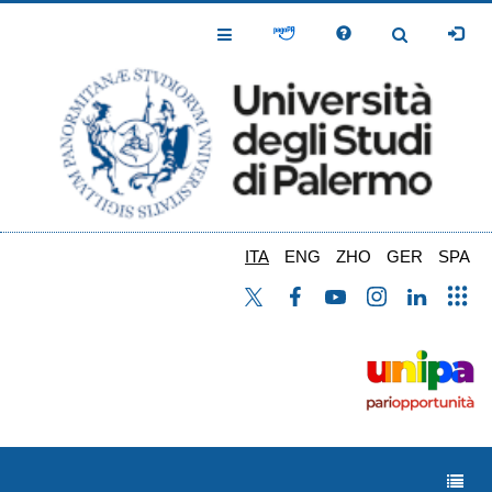
Salta
al
Toggle
Toggle
contenuto
Navigation
Navigation
principale
ITA
ENG
ZHO
GER
SPA