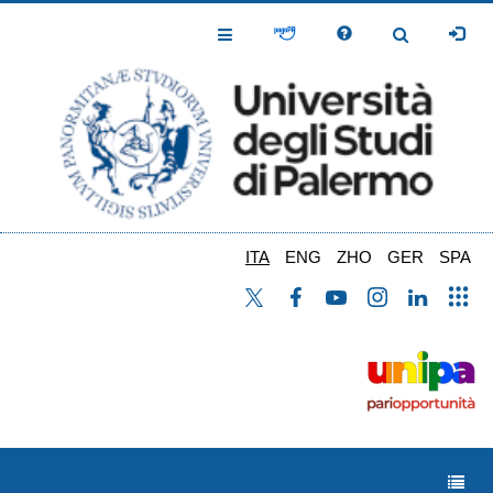
Salta
al
Toggle
Toggle
contenuto
Navigation
Navigation
principale
ITA
ENG
ZHO
GER
SPA