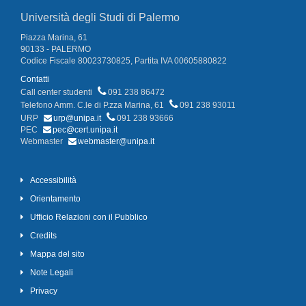
Università degli Studi di Palermo
Piazza Marina, 61
90133 - PALERMO
Codice Fiscale 80023730825, Partita IVA 00605880822
Contatti
Call center studenti
091 238 86472
Telefono Amm. C.le di P.zza Marina, 61
091 238 93011
URP
urp@unipa.it
091 238 93666
PEC
pec@cert.unipa.it
Webmaster
webmaster@unipa.it
Accessibilità
Orientamento
Ufficio Relazioni con il Pubblico
Credits
Mappa del sito
Note Legali
Privacy