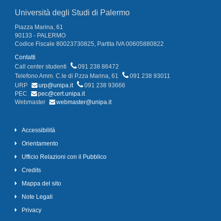
Università degli Studi di Palermo
Piazza Marina, 61
90133 - PALERMO
Codice Fiscale 80023730825, Partita IVA 00605880822
Contatti
Call center studenti
091 238 86472
Telefono Amm. C.le di P.zza Marina, 61
091 238 93011
URP
urp@unipa.it
091 238 93666
PEC
pec@cert.unipa.it
Webmaster
webmaster@unipa.it
Accessibilità
Orientamento
Ufficio Relazioni con il Pubblico
Credits
Mappa del sito
Note Legali
Privacy