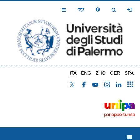
Salta
al
Toggle
Toggle
contenuto
Navigation
Navigation
principale
ITA
ENG
ZHO
GER
SPA