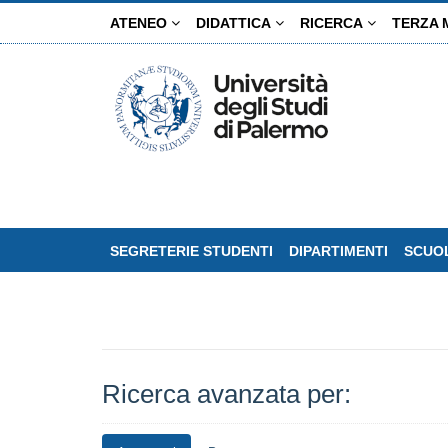
Salta
ATENEO
DIDATTICA
RICERCA
TERZA 
al
contenuto
principale
SEGRETERIE STUDENTI
DIPARTIMENTI
SCUOL
Ricerca avanzata per: