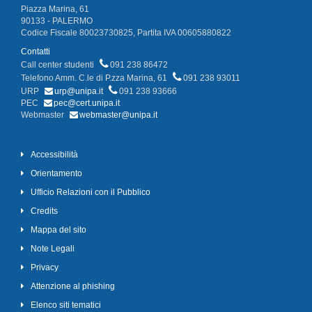
Piazza Marina, 61
90133 - PALERMO
Codice Fiscale 80023730825, Partita IVA 00605880822
Contatti
Call center studenti
091 238 86472
Telefono Amm. C.le di P.zza Marina, 61
091 238 93011
URP
urp@unipa.it
091 238 93666
PEC
pec@cert.unipa.it
Webmaster
webmaster@unipa.it
Accessibilità
Orientamento
Ufficio Relazioni con il Pubblico
Credits
Mappa del sito
Note Legali
Privacy
Attenzione al phishing
Elenco siti tematici