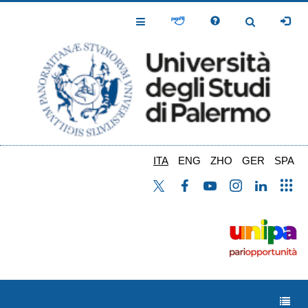
Salta
al
Toggle
Toggle
contenuto
Navigation
Navigation
principale
ITA
ENG
ZHO
GER
SPA