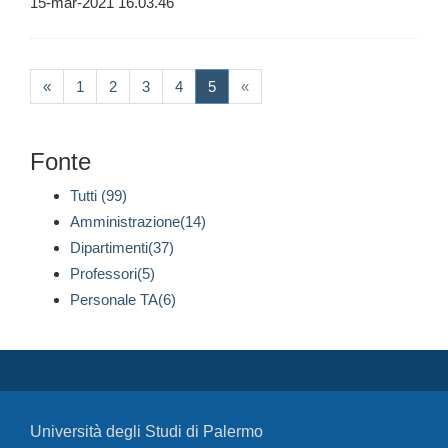
15-mar-2021 16.03.46
(current)
«
1
2
3
4
5
«
Fonte
Tutti (99)
Amministrazione(14)
Dipartimenti(37)
Professori(5)
Personale TA(6)
Università degli Studi di Palermo