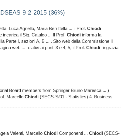
tàDSEAS-9-2-2015 (36%)
etta, Luca Agnello, Maria Berrittella ... il Prof.
Chiodi
incarica il Sig. Cataldo ... Il Prof.
Chiodi
informa la
a Parte I, sezioni A, B ... . Sito web della Commissione Il
na web ... relativi ai punti 3 e 4, 5, il Prof.
Chiodi
ringrazia
orial Board members from Springer Bruno Maresca ... )
of. Marcello
Chiodi
(SECS-S/01 - Statistics) 4. Business
ela Valenti, Marcello
Chiodi
Componenti ...
Chiodi
(SECS-