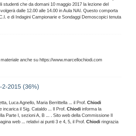
li studenti che da domani 10 maggio 2017 la lezione del
svolgerà dalle 12.00 alle 14.00 in Aula NAI. Questo comporta
1 C.I. e di Indagini Campionarie e Sondaggi Demoscopici tenuta
 mio materiale anche su https://www.marcellochiodi.com
9-2-2015 (36%)
etta, Luca Agnello, Maria Berrittella ... il Prof.
Chiodi
incarica il Sig. Cataldo ... Il Prof.
Chiodi
informa la
a Parte I, sezioni A, B ... . Sito web della Commissione Il
na web ... relativi ai punti 3 e 4, 5, il Prof.
Chiodi
ringrazia