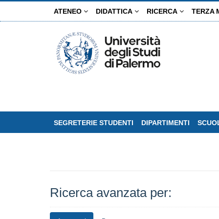
Salta
ATENEO
DIDATTICA
RICERCA
TERZA 
al
contenuto
principale
SEGRETERIE STUDENTI
DIPARTIMENTI
SCUOL
Ricerca avanzata per: