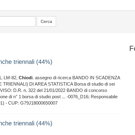
F
nche triennali (44%)
41, LM-82,
Chiodi
. assegno di ricerca BANDO IN SCADENZA
RIENNALI) DI AREA STATISTICA Borsa di studio di sei
) AVVISO: D.R. n. 322 del 21/01/2022 BANDO di concorso
uzione di n° 1 borsa di studio post ... -0076_D16; Responsabile
1) - CUP: G79J18000650007
nche triennali (44%)