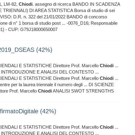
41, LM-82,
Chiodi
. assegno di ricerca BANDO IN SCADENZA
RIENNALI) DI AREA STATISTICA Borsa di studio di sei
) AVVISO: D.R. n. 322 del 21/01/2022 BANDO di concorso
uzione di n° 1 borsa di studio post ... -0076_D16; Responsabile
1) - CUP: G79J18000650007
6-2019_DSEAS (42%)
ALI E STATISTICHE Direttore Prof. Marcello
Chiodi
...
 INTRODUZIONE E ANALISI DEL CONTESTO ...
ALI E STATISTICHE Direttore Prof. Marcello
Chiodi
...
ntre per la laurea triennale il numero degli ... DI SCIENZE
re Prof. Marcello
Chiodi
ANALISI SWOT STRENGTHS
irmatoDigitale (42%)
ALI E STATISTICHE Direttore Prof. Marcello
Chiodi
...
 INTRODUZIONE E ANALISI DEL CONTESTO ...