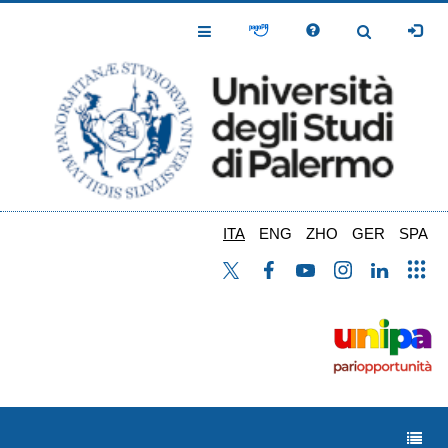
Salta
al
Toggle
Toggle
contenuto
Navigation
Navigation
principale
ITA
ENG
ZHO
GER
SPA