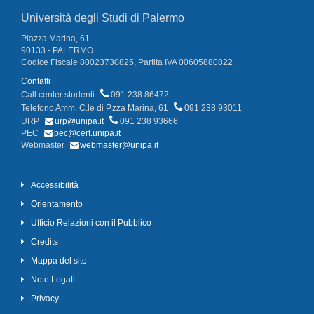
Università degli Studi di Palermo
Piazza Marina, 61
90133 - PALERMO
Codice Fiscale 80023730825, Partita IVA 00605880822
Contatti
Call center studenti
091 238 86472
Telefono Amm. C.le di P.zza Marina, 61
091 238 93011
URP
urp@unipa.it
091 238 93666
PEC
pec@cert.unipa.it
Webmaster
webmaster@unipa.it
Accessibilità
Orientamento
Ufficio Relazioni con il Pubblico
Credits
Mappa del sito
Note Legali
Privacy