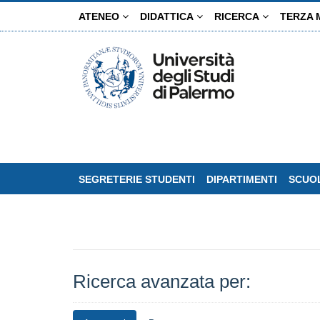
Salta
ATENEO
DIDATTICA
RICERCA
TERZA 
al
contenuto
principale
SEGRETERIE STUDENTI
DIPARTIMENTI
SCUOL
Ricerca avanzata per: