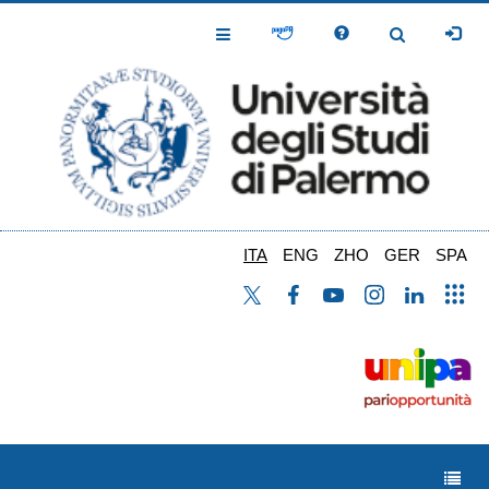
Salta
al
Toggle
Toggle
contenuto
Navigation
Navigation
principale
ITA
ENG
ZHO
GER
SPA