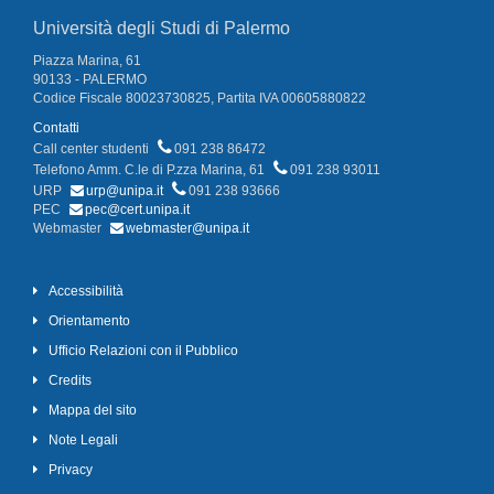
Università degli Studi di Palermo
Piazza Marina, 61
90133 - PALERMO
Codice Fiscale 80023730825, Partita IVA 00605880822
Contatti
Call center studenti
091 238 86472
Telefono Amm. C.le di P.zza Marina, 61
091 238 93011
URP
urp@unipa.it
091 238 93666
PEC
pec@cert.unipa.it
Webmaster
webmaster@unipa.it
Accessibilità
Orientamento
Ufficio Relazioni con il Pubblico
Credits
Mappa del sito
Note Legali
Privacy