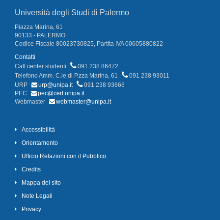
Università degli Studi di Palermo
Piazza Marina, 61
90133 - PALERMO
Codice Fiscale 80023730825, Partita IVA 00605880822
Contatti
Call center studenti
091 238 86472
Telefono Amm. C.le di P.zza Marina, 61
091 238 93011
URP
urp@unipa.it
091 238 93666
PEC
pec@cert.unipa.it
Webmaster
webmaster@unipa.it
Accessibilità
Orientamento
Ufficio Relazioni con il Pubblico
Credits
Mappa del sito
Note Legali
Privacy