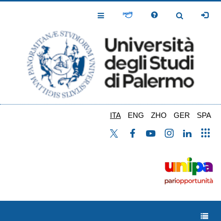
Salta
al
Toggle
Toggle
contenuto
Navigation
Navigation
principale
ITA
ENG
ZHO
GER
SPA