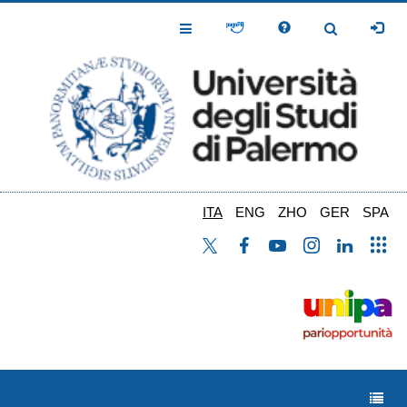
Salta
al
Toggle
Toggle
contenuto
Navigation
Navigation
principale
ITA
ENG
ZHO
GER
SPA