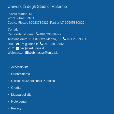
Università degli Studi di Palermo
Piazza Marina, 61
90133 - PALERMO
Codice Fiscale 80023730825, Partita IVA 00605880822
Contatti
Call center studenti
091 238 86472
Telefono Amm. C.le di P.zza Marina, 61
091 238 93011
URP
urp@unipa.it
091 238 93666
PEC
pec@cert.unipa.it
Webmaster
webmaster@unipa.it
Accessibilità
Orientamento
Ufficio Relazioni con il Pubblico
Credits
Mappa del sito
Note Legali
Privacy