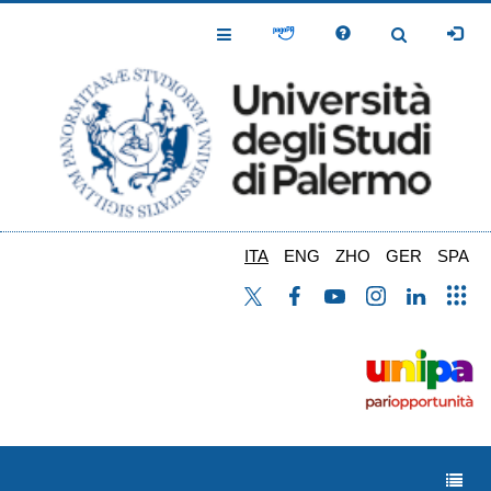
Salta
al
Toggle
Toggle
contenuto
Navigation
Navigation
principale
ITA
ENG
ZHO
GER
SPA