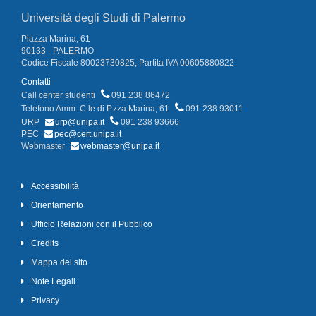
Università degli Studi di Palermo
Piazza Marina, 61
90133 - PALERMO
Codice Fiscale 80023730825, Partita IVA 00605880822
Contatti
Call center studenti
091 238 86472
Telefono Amm. C.le di P.zza Marina, 61
091 238 93011
URP
urp@unipa.it
091 238 93666
PEC
pec@cert.unipa.it
Webmaster
webmaster@unipa.it
Accessibilità
Orientamento
Ufficio Relazioni con il Pubblico
Credits
Mappa del sito
Note Legali
Privacy