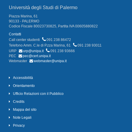
Università degli Studi di Palermo
Piazza Marina, 61
90133 - PALERMO
Codice Fiscale 80023730825, Partita IVA 00605880822
Contatti
Call center studenti
091 238 86472
Telefono Amm. C.le di P.zza Marina, 61
091 238 93011
URP
urp@unipa.it
091 238 93666
PEC
pec@cert.unipa.it
Webmaster
webmaster@unipa.it
Accessibilità
Orientamento
Ufficio Relazioni con il Pubblico
Credits
Mappa del sito
Note Legali
Privacy