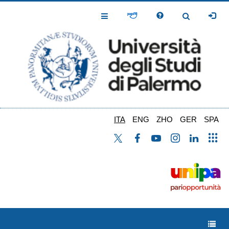
Salta
al
Toggle
Toggle
contenuto
Navigation
Navigation
principale
ITA
ENG
ZHO
GER
SPA