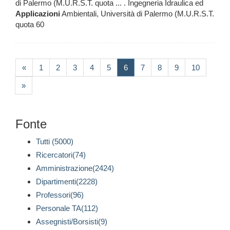
di Palermo (M.U.R.S.T. quota ... . Ingegneria Idraulica ed
Applicazioni
Ambientali, Università di Palermo (M.U.R.S.T.
quota 60
(current)
«
1
2
3
4
5
6
7
8
9
10
»
Fonte
Tutti (5000)
Ricercatori(74)
Amministrazione(2424)
Dipartimenti(2228)
Professori(96)
Personale TA(112)
Assegnisti/Borsisti(9)