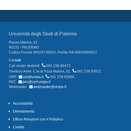
Università degli Studi di Palermo
Piazza Marina, 61
90133 - PALERMO
Codice Fiscale 80023730825, Partita IVA 00605880822
Contatti
Call center studenti
091 238 86472
Telefono Amm. C.le di P.zza Marina, 61
091 238 93011
URP
urp@unipa.it
091 238 93666
PEC
pec@cert.unipa.it
Webmaster
webmaster@unipa.it
Accessibilità
Orientamento
Ufficio Relazioni con il Pubblico
Credits