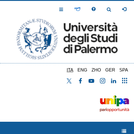
Salta
al
Toggle
Toggle
contenuto
Navigation
Navigation
principale
ITA
ENG
ZHO
GER
SPA