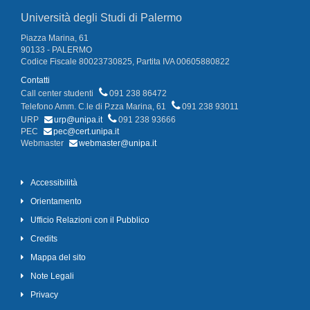
Università degli Studi di Palermo
Piazza Marina, 61
90133 - PALERMO
Codice Fiscale 80023730825, Partita IVA 00605880822
Contatti
Call center studenti
091 238 86472
Telefono Amm. C.le di P.zza Marina, 61
091 238 93011
URP
urp@unipa.it
091 238 93666
PEC
pec@cert.unipa.it
Webmaster
webmaster@unipa.it
Accessibilità
Orientamento
Ufficio Relazioni con il Pubblico
Credits
Mappa del sito
Note Legali
Privacy