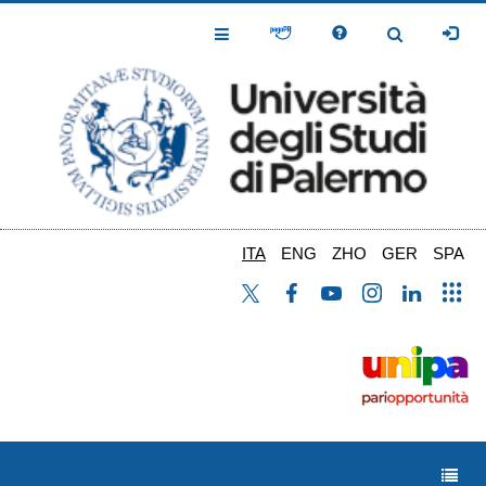
Salta
al
Toggle
Toggle
contenuto
Navigation
Navigation
principale
ITA
ENG
ZHO
GER
SPA