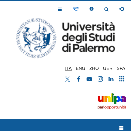
Salta
al
Toggle
Toggle
contenuto
Navigation
Navigation
principale
ITA
ENG
ZHO
GER
SPA