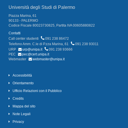
Università degli Studi di Palermo
Piazza Marina, 61
90133 - PALERMO
Codice Fiscale 80023730825, Partita IVA 00605880822
Contatti
Call center studenti
091 238 86472
Telefono Amm. C.le di P.zza Marina, 61
091 238 93011
URP
urp@unipa.it
091 238 93666
PEC
pec@cert.unipa.it
Webmaster
webmaster@unipa.it
Accessibilità
Orientamento
Ufficio Relazioni con il Pubblico
Credits
Mappa del sito
Note Legali
Privacy