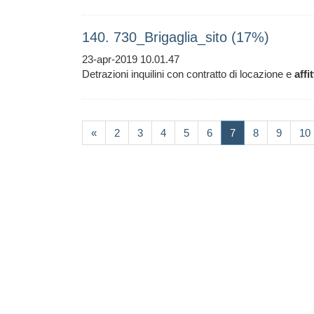
140. 730_Brigaglia_sito (17%)
23-apr-2019 10.01.47
Detrazioni inquilini con contratto di locazione e
affi
(current)
«
2
3
4
5
6
7
8
9
10