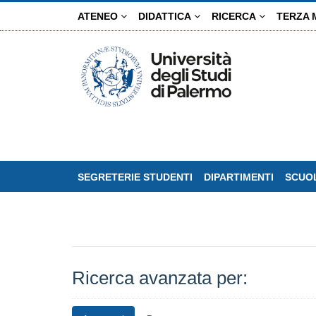
Salta
ATENEO
DIDATTICA
RICERCA
TERZA 
al
contenuto
principale
SEGRETERIE STUDENTI
DIPARTIMENTI
SCUOL
Ricerca avanzata per: