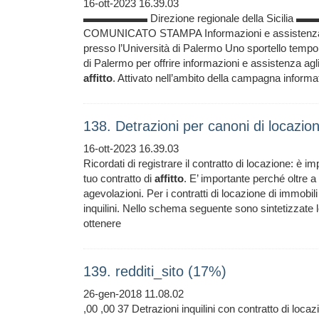
16-ott-2023 16.39.03
▬▬▬▬▬▬ Direzione regionale della
COMUNICATO STAMPA Informazioni e assistenza agli
presso l’Università di Palermo Uno sportello tempor
di Palermo per offrire informazioni e assistenza agl
affitto
. Attivato nell’ambito della campagna informati
138. Detrazioni per canoni di locazi
16-ott-2023 16.39.03
Ricordati di registrare il contratto di locazione: è im
tuo contratto di
affitto
. E’ importante perché oltre a
agevolazioni. Per i contratti di locazione di immobili 
inquilini. Nello schema seguente sono sintetizzate l
ottenere
139. redditi_sito (17%)
26-gen-2018 11.08.02
,00 ,00 37 Detrazioni inquilini con contratto di loca