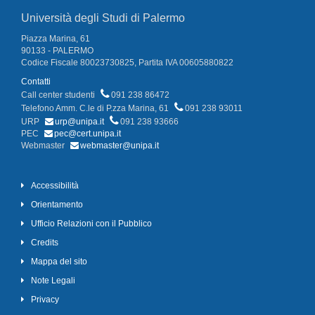
Università degli Studi di Palermo
Piazza Marina, 61
90133 - PALERMO
Codice Fiscale 80023730825, Partita IVA 00605880822
Contatti
Call center studenti
091 238 86472
Telefono Amm. C.le di P.zza Marina, 61
091 238 93011
URP
urp@unipa.it
091 238 93666
PEC
pec@cert.unipa.it
Webmaster
webmaster@unipa.it
Accessibilità
Orientamento
Ufficio Relazioni con il Pubblico
Credits
Mappa del sito
Note Legali
Privacy