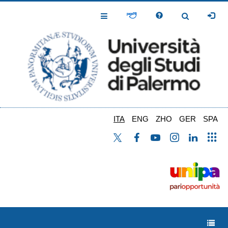
Salta
al
Toggle
Toggle
contenuto
Navigation
Navigation
principale
ITA
ENG
ZHO
GER
SPA