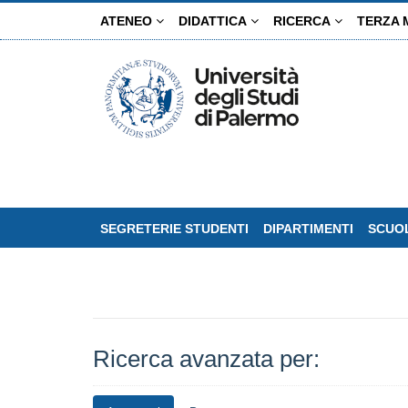
Salta
ATENEO
DIDATTICA
RICERCA
TERZA 
al
contenuto
principale
SEGRETERIE STUDENTI
DIPARTIMENTI
SCUOL
Ricerca avanzata per: