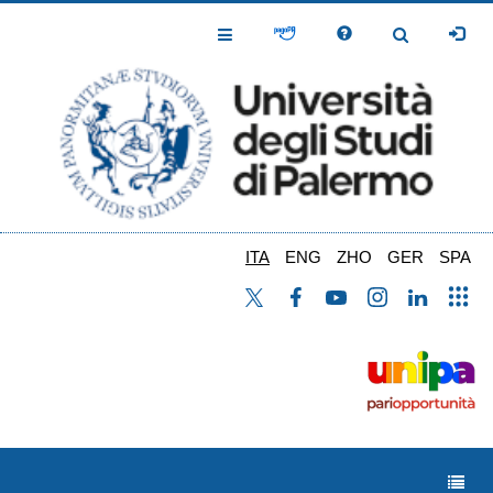
Salta
al
Toggle
Toggle
contenuto
Navigation
Navigation
principale
ITA
ENG
ZHO
GER
SPA