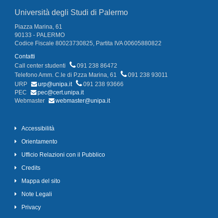
Università degli Studi di Palermo
Piazza Marina, 61
90133 - PALERMO
Codice Fiscale 80023730825, Partita IVA 00605880822
Contatti
Call center studenti
091 238 86472
Telefono Amm. C.le di P.zza Marina, 61
091 238 93011
URP
urp@unipa.it
091 238 93666
PEC
pec@cert.unipa.it
Webmaster
webmaster@unipa.it
Accessibilità
Orientamento
Ufficio Relazioni con il Pubblico
Credits
Mappa del sito
Note Legali
Privacy