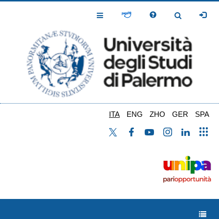
Salta
al
Toggle
Toggle
contenuto
Navigation
Navigation
principale
ITA
ENG
ZHO
GER
SPA