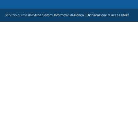
Servizio curato dall'
Area Sistemi Informativi di Ateneo
|
Dichiarazione di accessibilità