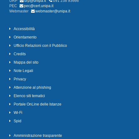
URP
urp@unipa.it
091 238 93666
PEC
pec@cert.unipa.it
Webmaster
webmaster@unipa.it
Accessibilità
Orientamento
Ufficio Relazioni con il Pubblico
Credits
Mappa del sito
Note Legali
Privacy
Attenzione al phishing
Elenco siti tematici
Portale OnLine delle Istanze
Wi-Fi
Spid
Amministrazione trasparente