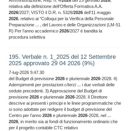
Amministrazione, Rep. n. 4/
2026
del 29 gennaio
2026
,
relativa alla definizione dell’Offerta Formativa A.A.
2026
/2027; VISTO il D.R. n. 5328/
2026
dell’11 maggio
2026
, relativo ai “Colloqui per la Verifica della Personale
Preparazione ... , del Lavoro e delle Organizzazioni (LM-51
R) Per l’anno accademico
2026
/2027 è bandita la
procedura selettiva
195. Verbale n. 1_2025 del 12 Settembre
2025 approvato 29 04 2026 (9%)
7-lug-2026 9.47.30
del Budget di previsione
2026
e pluriennale
2026
-2028. 4)
Adempimenti per prestazioni c/terzi ... i due verbali delle
sedute precedenti. 3) Approvazione del Budget di
previsione
2026
e pluriennale
2026
-2028. Il Direttore
descrive ai presenti i principi e le linee programmatiche che
si sono adottate per redigere il budget di previsione del
Centro per l’anno
2026
e pluriennale
2026
-2028, nel ...
2026
, in merito sia ai fondi di funzionamento ordinario che
per il progetto contabile CTC relativo