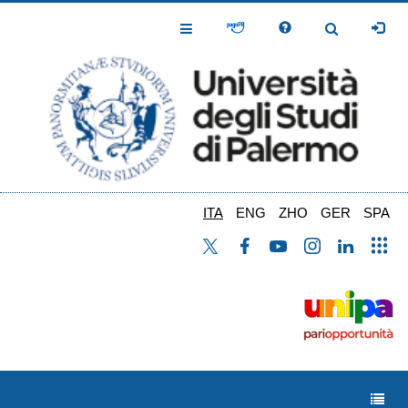
Salta
al
Toggle
Toggle
contenuto
Navigation
Navigation
principale
ITA
ENG
ZHO
GER
SPA