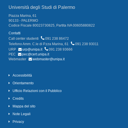
Università degli Studi di Palermo
Piazza Marina, 61
90133 - PALERMO
Codice Fiscale 80023730825, Partita IVA 00605880822
Contatti
Call center studenti
091 238 86472
Telefono Amm. C.le di P.zza Marina, 61
091 238 93011
URP
urp@unipa.it
091 238 93666
PEC
pec@cert.unipa.it
Webmaster
webmaster@unipa.it
Accessibilità
Orientamento
Ufficio Relazioni con il Pubblico
Credits
Mappa del sito
Note Legali
Privacy